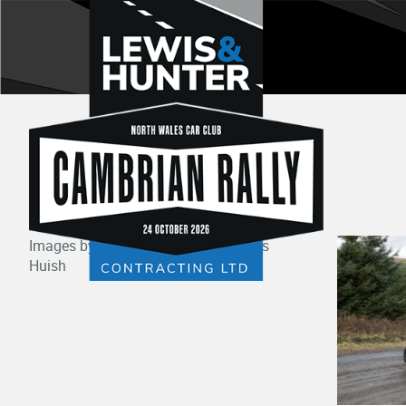
CAMBRIAN RALLY 2019
Images by official photographer Chris
Huish