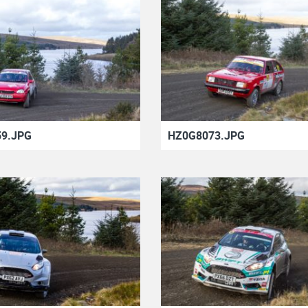
9.JPG
HZ0G8073.JPG